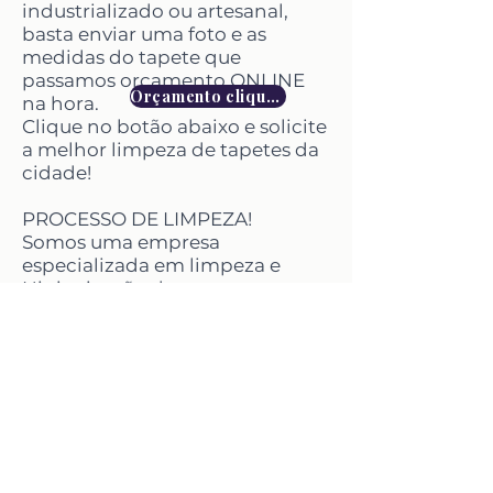
industrializado ou artesanal,
basta enviar uma foto e as
medidas do tapete que
passamos orçamento ONLINE
Orçamento clique aqui
na hora.
Clique no botão abaixo e solicite
a melhor limpeza de tapetes da
cidade!
PROCESSO DE LIMPEZA!
Somos uma empresa
especializada em limpeza e
Higienização de tapetes
industrializados e artesanais,
temos a melhor avaliação no
google, utilizamos produto e
processo exclusivo para
remoção de mal odor,
principalmente odor de urina
pet.
saiba mais no menu
SERVIÇOS